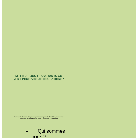
METTEZ TOUS LES VOYANTS AU
VERT POUR VOS ARTICULATIONS !
CurcumaxxC+ développe et propose une gamme de
compléments alimentaires
, principalement
composés de
curcumine
(principe actif du Curcuma) et de
Curcuminoïdes
.
Qui sommes
nous ?