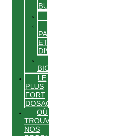
BUVABLES
GÉLULES
GEL,
PATCHS
ET
DIVERS
PRODUITS
BIO
LE
PLUS
FORT
DOSAGE
OÙ
TROUVER
NOS