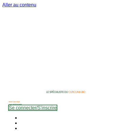
Aller au contenu
LE SPÉCIALISTE DU
CURCUMA BIO
PORT GRATUIT
à partir de 40 € ttc d’achat
Se connecter/S'inscrire