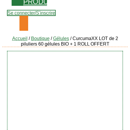
PRODUITS
Se connecter/S'inscrire
Accueil
/
Boutique
/
Gélules
/ CurcumaXX LOT de 2
piluliers 60 gélules BIO + 1 ROLL OFFERT