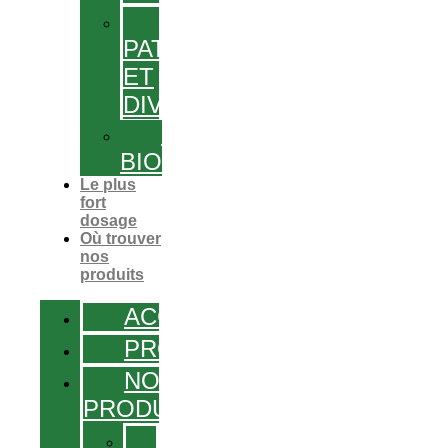
GEL,
PATCHS
ET
DIVERS
PRODUITS
BIO
Le plus
fort
dosage
Où trouver
nos
produits
ACCUEIL
PROMOS
NOS
PRODUITS
SOLUTIONS