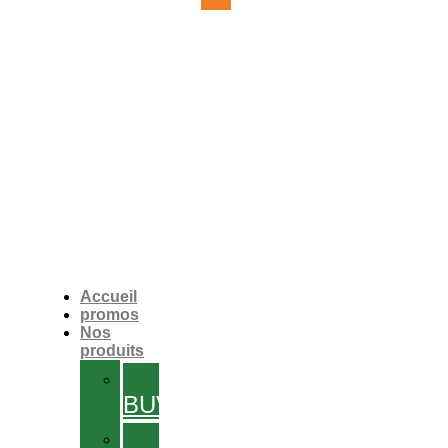
Accueil
promos
Nos
produits
SOLUTIONS
BUVABLES
GÉLULES