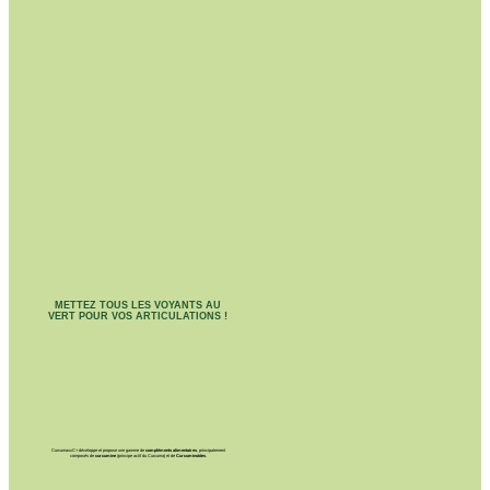
METTEZ TOUS LES VOYANTS AU
VERT POUR VOS ARTICULATIONS !
CurcumaxxC+ développe et propose une gamme de
compléments alimentaires
, principalement
composés de
curcumine
(principe actif du Curcuma) et de
Curcuminoïdes
.