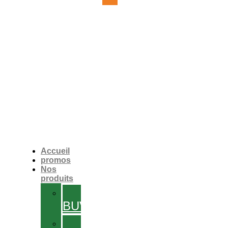
Accueil
promos
Nos
produits
SOLUTIONS
BUVABLES
GÉLULES