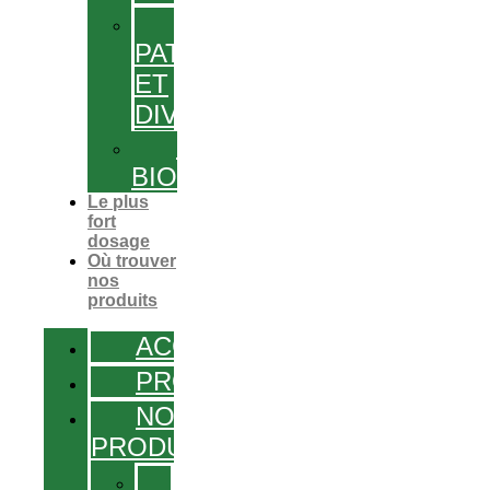
GEL,
PATCHS
ET
DIVERS
PRODUITS
BIO
Le plus
fort
dosage
Où trouver
nos
produits
ACCUEIL
PROMOS
NOS
PRODUITS
SOLUTIONS