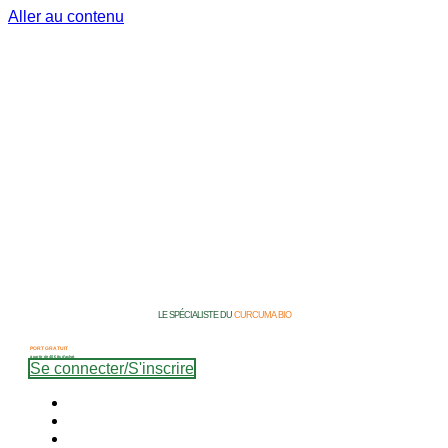
Aller au contenu
LE SPÉCIALISTE DU
CURCUMA BIO
PORT GRATUIT
à partir de 40 € ttc d’achat
Se connecter/S'inscrire