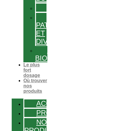
GÉLULES
GEL,
PATCHS
ET
DIVERS
PRODUITS
BIO
Le plus
fort
dosage
Où trouver
nos
produits
ACCUEIL
PROMOS
NOS
PRODUITS