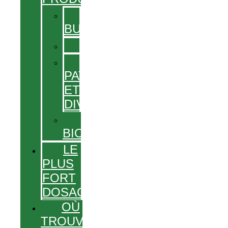
SOLUTIONS
BUVABLES
GÉLULES
GEL,
PATCHS
ET
DIVERS
PRODUITS
BIO
LE
PLUS
FORT
DOSAGE
OÙ
TROUVER