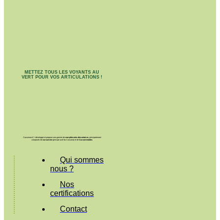
METTEZ TOUS LES VOYANTS AU
VERT POUR VOS ARTICULATIONS !
CurcumaxxC+ développe et propose une gamme de
compléments alimentaires
, principalement
composés de
curcumine
(principe actif du Curcuma) et de
Curcuminoïdes
.
Qui sommes
nous ?
Nos
certifications
Contact