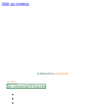
Aller au contenu
LE SPÉCIALISTE DU
CURCUMA BIO
PORT GRATUIT
à partir de 40 € ttc d’achat
Se connecter/S'inscrire